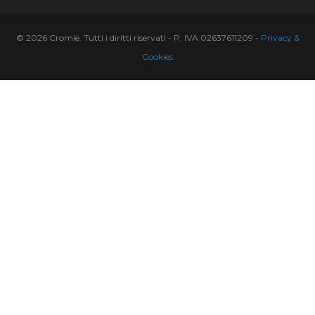
© 2026 Cromie. Tutti i diritti riservati - P. IVA 02637611209 -
Privacy &
Cookies