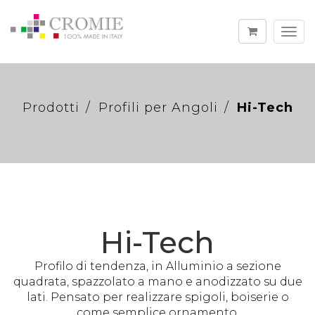
Togg
navi
Prodotti
Profili per Angoli
Hi-Tech
Hi-Tech
Profilo di tendenza, in Alluminio a sezione
quadrata, spazzolato a mano e anodizzato su due
lati. Pensato per realizzare spigoli, boiserie o
come semplice ornamento.